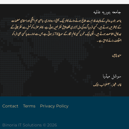
جامعه بنوریه عالمیه
جامعہ بنوریہ عالمیہ کے پلیٹ فارم سے شائع ہونے والے کالمز نیک نیتی ا، رواداری ، باہمی ہم اہنگی اور اسلامی معلومات
کے تناظر میں ہوتے ہیں ، کسی فرد یا گروہ کی دل آزاری قطعا پیش نظر نہیں ہوتی ہے ، کالمز مقررہ کونسل سے نظر ثانی کے
بعد قابل اشاعت ہوتے ہیں ، لیکن ایک تحریر کسی کالم نگار کے سوچ کا آئنہ ہوتی ہے جس سے ادارے یا کسی بھی فرد کو
اختلاف رائے کا حق ہے ۔
مزید پڑہیں
سوشل میڈیا
فالو ، شیئر ، سبسکرائب، لائک
Contact
Terms
Privacy Policy
2026 © Binoria IT Solutions