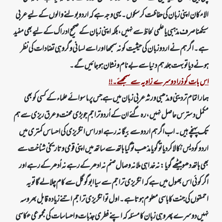
الامکان اپنی زبان کی حفاظت کر سکوں۔ یہی وجہ ہے کہ اردو بولنے والوں کے لیے عربی
سیکھنا صرف مذہبی یا علمی لحاظ سے نہیں، بلکہ اپنی زبان کے صحیح ادراک کے لیے بھی مفید
ہے۔ اگر ہم نے اردو زبان کی حیثیت کو نہ سمجھا اور اسے لسانی و گروہی تضادات کی نظر
ہونے دیا تو بہت جلد ہم دنیا سے بے نام و نشان ہو جائیں گے۔
اس بات کو ذرا دوسرے زاویہ سے سمجھئے۔!!
ہمارا تمام تر دینی و مذھبی ورثہ عربی زبان میں ہے جس پر ماسوائے علماء کے کسی کو بھی
مکمل دسترس حاصل نہیں، رہ گئے ان کے اُردو تراجم جو بڑی محنت و عرق ریزی سے ہم
تک پہنچے ہیں۔ اب اگر ہم اردو سے بیگانہ رہے اور اس انگریزی کی احساس کمتری میں
اردو کو دیس نکالا کردیا تو گویا مذھب تو گیا ہاتھ سے ساتھ میں اپنی قومی و تاریخی شناخت سے
بھی ہاتھ دھو بیٹھے گویا: نہ خدا ہی ملا نہ وصال صنم نہ ادھر کے رہے نہ اُدھر کے رہے اور
اگر کوئی اس بھول میں ہے کہ انگریزی تراجم سے سیا ابو گوگل سے کام چلا لے گا تو یہ
احمقوں کی جنت کا باسی معلوم ہوتا ہے۔ اول تو انگریزی تراجم اتنے زیادہ قابل بھروسہ
نہیں دوسرے پھر وہی زبان کا مسئلہ کہ اپنے فطری جذبات واحساسات کی مجموعی عکاسی