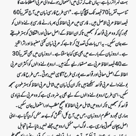
بہت گہرا اثر رہا ہے، یہاں تک کہ ترکی میں استعمال ہونے والی عربی اصطلاحات کا
تناسب تقریباً 70 فیصد تک پہنچ گیا ہے۔" اسی طرح فارسی زبان میں آج تقریباً 60
فیصد الفاظ عربی الاصل ہیں۔ فارسی میں عربی الفاظ کی بھرمار نے فارسی بولنے والوں کو
مجبور کیا کہ وہ عربی قواعد کو سمجھیں تاکہ ان الفاظ کے اصل معانی اور اشتقاق کو بہتر طریقے
سے جان سکیں۔ یہ اس بات کی تصدیق کرتا ہے کہ عربی زبان کتنی مضبوط اور اثر انگیز
ہے۔ اردو زبان کے بارے میں بھی یہی کہا جا سکتا ہے۔ اردو زبان میں بھی تقریباً 30
سے 40 فیصد الفاظ عربی سے مستعار لیے گئے ہیں۔ اردو بولنے والوں کو اکثر ان عربی
الفاظ کے اصل معانی اور قواعد سے پوری طرح آگاہی نہیں ہوتی۔ جس طرح فارسی
بولنے والے عربی قواعد سیکھتے ہیں تاکہ ان کی زبان میں شامل عربی الفاظ کو بہتر طور پر سمجھ
سکیں، اسی طرح اردو بولنے والوں کے لیے بھی یہ ضروری ہے کہ وہ عربی کے بنیادی
قواعد کو سمجھیں تاکہ اردو میں شامل عربی الفاظ کا صحیح مطلب اور استعمال جان سکیں۔
ہماری مجبور و مظلوم اردو زبان، جس میں آج کل انگلش کو بے حد مکس کر دیا گیا ہے، اپنی
اصل پہچان کھوتی جا رہی ہے۔ لوگ اب مکمل اردو میں جملے نہیں بنا پاتے یا تجاہل