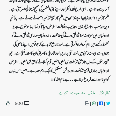
خوبصورت انداز میں کیا جا سکتا ہے۔ فکری تبادلہ: اردو زبان کے ذریعے خیالات کا تبادلہ
آسان ہو جاتا ہے۔ اسی طرح نقد و نظر اور اپنے مافی الضمیر کی صحیح ترجمانی میسر آتی ہے۔
علم کا ذخیرہ: اردو زبان اپنے دامن میں علم کا وسیع تر ذخیرہ سموئے ہوئے ہے۔ چنانچہ
دین و مذھب ، تاریخ و تمدن، تہذیب و ثقافت الغرض دنیا کا کونسا ایسا موضوع ہے جو
اردو زبان میں موجود نہ ہو ؟ ثقافتی ورثے کی حفاظت: اردو زبان ہماری ثقافتی ورثے کو
محفوظ رکھنے میں اہم کردار ادا کرتی ہے۔ اور تاریخ شاہد ہے کہ جو قومیں اپنے ماضی کی
جڑوں سے پیوستہ رہتی ہیں نت نئی بہاریں اور شادابی و کامرانی ان کا مقدر بنتی ہے۔جن
تہی دستوں کے ہاں تاریخی شناخت ہی نہیں انہیں قوم کہلانے کا حق بھی نہیں۔ الغرض
اردو زبان ہماری قومی شناخت اور روشن مستقبل کا ایک اہم حصہ ہے۔ ہمیں اس زبان
کو بچانا اور اسے فروغ دینا ہے۔ رہے نام اللہ کا!!
کالم نگار : ملک اسد حیات، کویت
500
|
|
|