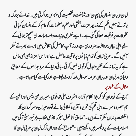
زبان و بیان انسان کی پہچان اور شناخت و شخصیت کی عکاس ہوا کرتی ہیں۔ خدائے بزرگ و
برتر نے ہمیں قلم کے ذریعہ عزت بخشی اور علم و معلومات کو عام کرکے انسان کو باقی
مخلوقات پر فوقیت عطا کی گئی ہے۔ اپنے فطری جذبات و احساسات ی صحیح ترجمانی کے
لیے اہل زبان ہونا از حد ضروری ہے ورنہ آپ محاصل کی تلاش میں مارے پھرتے نظر
آئیں گے۔ عربی زبان کو تمام زبانوں پر فوقیت حاصل ہے اور اس اعزاز بھی بھی حامل
ہے کہ یہ زمانہ کے تغیر و تبدل کو قبول نہیں کرتی۔ باقی دنیا کے مروجہ اصول کے مطابق
دنیا کی ہر زبان اور بیان عرصہ سو سال بعد کروٹ لیتا ہے اور کیا سے کیا ہو جاتا ہے۔
مثال کے طور پر
آج کے نوجوان کو اگر ابو الکلام آزاد، اشرف علی تھانوی، میر ببر علی انیس اور انہی کے
ہم عصر دوسرے اہل قلم کی تحریر و تقریر دکھلائی جائے تو وہ حیران و سرگردان بلکہ
انگشت بدنداں نظر آتے ہیں۔ "صادق أتاغول" جو کہ غازی عنتاب یونیورسٹی ترکی میں
اسلامیات کے پروفیسر ہیں، کہتے ہیں: "تاریخ کے دوران ترک زبان پر عربی زبان کا