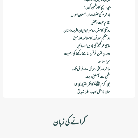
بچہ ،بچے کا دشمن کیوں؟
ماہ محرم کی فضیلت اور مسنون اعمال
اتمام حجت وتکفیر
روشنی کاسفر۔دوسری ایمان افروز داستان
دوعظیم سورتوں کا مطالعہ اور سبق
حاجی محمدکلیم ؒ کی یادیں اور باتیں
دورانِ تقریر نوٹس سامنے رکھنے کی اہمیت
میرا مطالعہ
ساغرصدیقی،عرش سے فرش تک
مٹھی سے پھسلتی ریت
نبی اکرم ﷺ کا فقر اختیاری تھا
مولانا فاضل حبیب اللہ رشیدیؒ
کرائے کی زبان