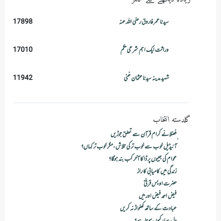
سیدنا عمر فاروق رضی اللہ عنہ
17898
وراثت ایک اہم شرعی حکم
17010
شہید مدینہ سیدناعثمان غنی
11942
گلدسته انتخاب
ٖفضلائے کرام قرآن سے تعلق جوڑیں
آئیڈیل خوب سے خوب تر کی تلاش ،مگر خوب تر کہاں؟
عوام کی جیبوں پر ڈاکا آخر کب بند ہوگا؟
زندگی میں کامیابی کا راز
حضرت اویس قرنیؒ
فیض احمد فیض اور میں
عبادت کے ساتھ کھلواڑ نہ کریں
دل بیما رکیوں ہوتاہے؟