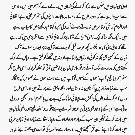
اپنی ہی زبان میں ممکن ہے نہ کہ کرائے کی زبان میں۔ لے دے کر آخر میں اہل مدارس
سے امید وابستہ ہے کہ وہ ہر طرح کے نامساعد حالات، اپنوں کی ستم ظریفی و بے اعتنائی
اور الزام تراشی کو خاطر میں نہ لاتے ہوئے اُردو کی آبرو کو قائم رکھنے میں کامیاب رہے
ہیں۔ ایک جگہ سنا کہ ایک ذہنی پستی کے شکار بزرگ اپنی نواسی سے انگریزی میں کہہ رہے
تھے کہ اپنی نانی کا ہاتھ پکڑو۔ کچھ عرصہ قبل کویت سے ترکی جانا ہوا جہاں سوائے ترک
زبان کے کسی بھی جگہ نہ کوئی اور زبان بولتا ہے اور نہ ہی لکھنے کو ملتی ہے۔ وہاں کے لوگ
کہتے ہیں کہ ہمارے ملک آئے ہو تو ہماری زبان بولو نہیں آتی تو سیکھ کر بولو۔ اسی طرح اگر
سفر عمرہ یا حج پر آپ سعودیہ گئے ہوں تو آپ میں سے بہت سوں نے محسوس کیا ہوگا کہ
سب سے زیادہ زائرین پاکستان ہندوستان اور بنگلہ دیش سے ہوتے ہیں اور اسی طرح
وہاں کام کرنے والوں کی اکثریت ایشائی ممالک کی ہے جہاں بالعموم اردو سمجھی اور بولی
جاتی ہے اس کے باوجود بھی ڈیوٹی پر موجود شرطے چاہتے تو اردو سیکھ لیتے اور انہی کی زبان
میں بات کرتے لیکن ان سب کے باوجود وہ اردو کے دو چار لفظ سے زیادہ اپنی زبان عربی
میں بات کرنا اپنے لیے فخر سمجھتے ہیں۔ اور ہمارے والوں کی تو بات ہی چھوڑیئے !! باہر