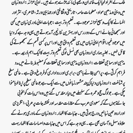
ملک کے افراد گویا ایک خاندان و کنبے کی مانند جڑے ہوئے ہیں۔ ادبی خزانہ: اردو زبان
میں دینی و مذھبی مواد، معلومات عامہ ، تاریخی و ثقافتی اور تہذیبی ورثہ، شاعری، نثر اور
افسانے کا ایک وسیع خزانہ موجود ہے۔ تعلیم و تربیت: جو بات اپنی مادری زبان میں کہی
اور سمجھائی جائے اس کے دور رس اور بہترین نتائج برآمد ہوتے ہیں یہی وجہ ہے کہ دنیا
میں موجود غیور اقوام اپنی زبان میں ہی تعلیم دیتی ہیں اور اس پر کسی قسم کے سمجھوتے کی
قائل نہیں ۔ بعنیہ ہماری اردو زبان بھی نسل نو کی تعلیم و تربیت کا ایک اہم ذریعہ ہے۔
مذہبی اور سماجی تعلقات: اردو زبان مذہبی اور سماجی تعلقات کو مضبوط بنانے میں مدد
فراہم کرتی ہے، پر امن بقائے باہمی، برابری اور رواداری کو فروغ دیتی ہے۔ عالمی سطح
پر شناخت: اردو زبان دنیا کی چند مشہور زبانوں میں سے ایک ہے جو عالمی سطح پر اپنا لوہا منوا
چکی ہے۔ جو لوگ حج وعمرہ کے سلسلے میں دیار مقدس گئے ہیں وہ اس بات کو بخوبی
جانتے ہوں گے کہ سعودی عرب کے مقامات مقدسہ اور نقشہ جات پر عربی ، انگریزی
اور اردو تین زبانیں درج ہوتی ہیں۔ جذبات کا اظہار: اردو زبان کے مادری ہونے کے
علاؤہ سہل و آسان بھی ہے۔ یہی وجہ ہے کہ اس میں جذبات و احساسات کا اظہار بہت