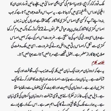
ملک تو درکنار کراچی، لاہور یا اسلام کی کسی اچھی سوسائٹی میں چلے جائیں تو سارا دن ان کا
ایکچولی اور اس ایکسکیوز می میں گزر جاتا ہے۔ یہ سب اس وقت وجود میں آتا ہے کہ جب
بندہ اپنے آپ کو کسی بھی احساس کمتری کا شکار سمجھنے لگتا ہے اور ہاں کیوں نہ ہوں
احساس کمتری کا شکار کہ جہاں پر چند عیاش حکمرانوں نے 22 کروڑ کے ناک میں دم کر رکھا
ہے وہاں اسی دو رخی کی امید کی جاسکتی ہے۔ ضرورت اس امر کی ہے کہ ہمیں احساس
کمتری سے نکل کر احساس برتی میں داخل ہونے کی ضرورت۔اسی میں ملک و ملت کی
صلاح و بقا کا راز مضمر ہے۔ بقول شخصے، جسے مرنا نہیں آتا اسے جینا نہیں آتا۔
خلاصہ کلام
یہ ہے کہ اردو زبان صرف ایک زبان نہیں بلکہ ایک تہذیب، ایک ثقافت اور ایک
شناخت ہے۔ یہ زبان ہمارے جذبات، احساسات اور خیالات کا اظہار کرنے کا ایک
بہترین ذریعہ ہے۔ اردو زبان کی اہمیت اور افادیت کو کئی پہلوؤں سے دیکھا جا سکتا
ہے۔ ذیل میں ایک طائرانہ نظر ڈالتے ہیں قومی شناخت: اردو زبان پاکستان کی قومی زبان
ہے۔ یہ ہمارے ملک کی ثقافتی ورثے کا ایک اہم حصہ ہے۔اس کے ذریعے پورے