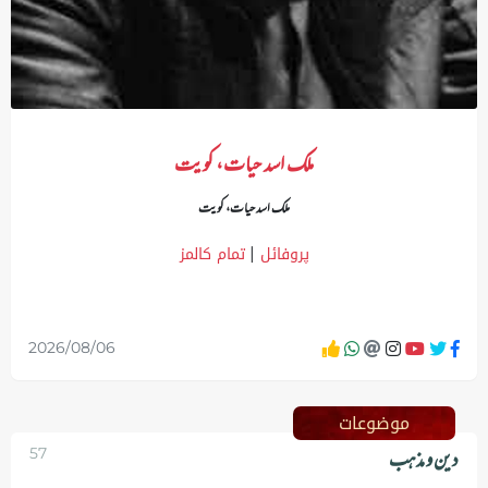
ملک اسد حیات، کویت
ملک اسد حیات، کویت
پروفائل
تمام کالمز
|
2026/08/06
موضوعات
دین و مذہب
57