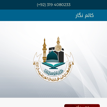
(+92) 319 4080233
کالم نگار