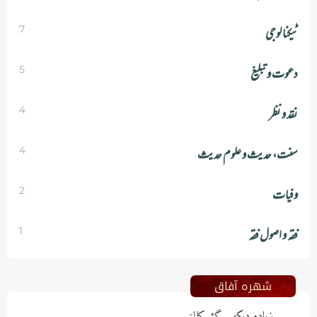
ٹیکنالوجی
7
دعوت و تبلیغ
5
نقد و نظر
4
سنت، حدیث و علوم حدیث
4
وفیات
2
فقہ و اصول فقہ
1
شھرہ آفاق
زیادہ دیکھے گئے کالمز