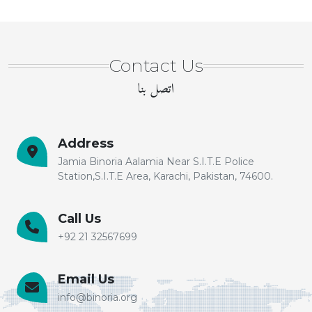
Contact Us
اتصل بنا
Address
Jamia Binoria Aalamia Near S.I.T.E Police
Station,S.I.T.E Area, Karachi, Pakistan, 74600.
Call Us
+92 21 32567699
Email Us
info@binoria.org