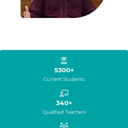
View Profile
Shekh Furqan Ahmed
5300+
Director Foreign
Current Students
View Profile
340+
Qualified Teachers