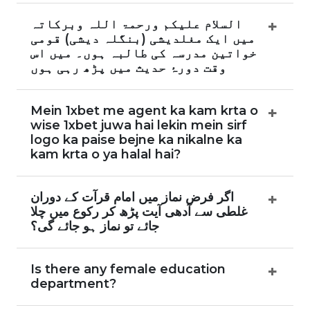
السلام علیکم ورحمۃ اللہ وبرکاتہ
میں ایک مغلدیشی (بنگلہ دیشی) قومی
خواتین مدرسہ کی طالبہ ہوں۔ میں اس
وقت دورۂ حدیث میں پڑھ رہی ہوں
Mein 1xbet me agent ka kam krta o
wise 1xbet juwa hai lekin mein sirf
logo ka paise bejne ka nikalne ka
kam krta o ya halal hai?
اگر فرض نماز میں امام قرآت کے دوران
غلطی سے آدھی آیت پڑھ کر رکوع میں چلا
جائے تو نماز ہو جائے گی؟
Is there any female education
department?