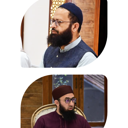
Molana Farhan Naeem
Vice President
View Profile
Abdul Mannan Shaikh
Senior Qari