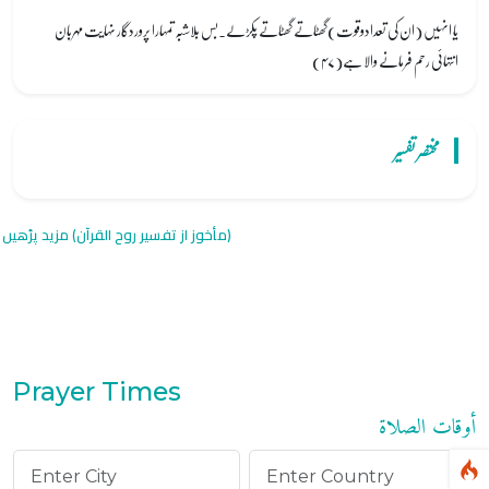
یا انہیں (ان کی تعدادوقوت)گھٹاتے گھٹاتے پکڑلے۔بس بلاشبہ تمہارا پروردگار نہایت مہربان
انتہائی رحم فرمانے والا ہے(۴۷)
مختصر تفسیر
(مأخوز از تفسیر روح القرآن) مزید پڑھیں
Prayer Times
أوقات الصلاة