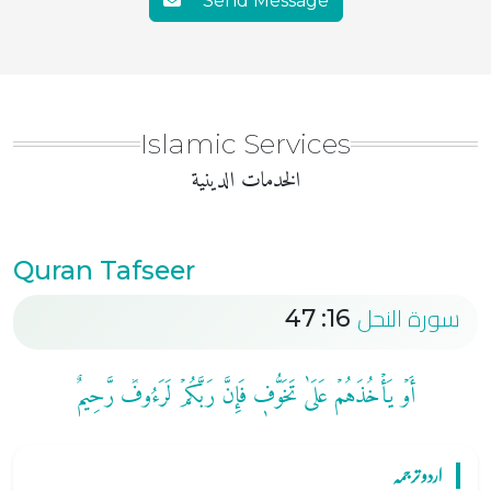
Send Message
Islamic Services
الخدمات الدینیة
Quran Tafseer
سورة النحل
16: 47
أَوۡ يَأۡخُذَهُمۡ عَلَىٰ تَخَوُّفٖ فَإِنَّ رَبَّكُمۡ لَرَءُوفٞ رَّحِيمٌ
اردو ترجمہ